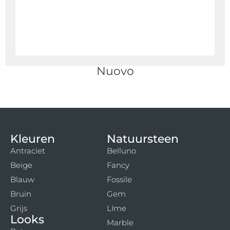
Nuovo
Kleuren
Natuursteen
Antraciet
Belluno
Beige
Fancy
Blauw
Fossile
Bruin
Gem
Grijs
LIme
Looks
Marble