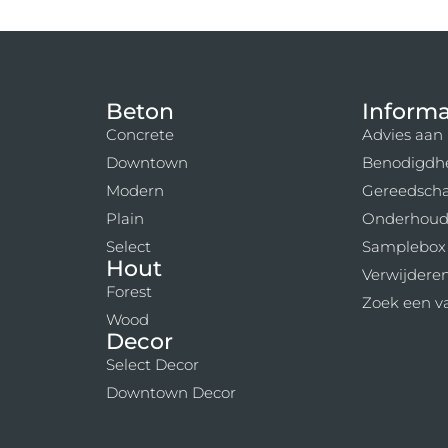
Beton
Informa
Concrete
Advies aan 
Downtown
Benodigdh
Modern
Gereedsch
Plain
Onderhou
Select
Samplebox
Hout
Verwijderen
Forest
Zoek een va
Wood
Decor
Select Decor
Downtown Decor