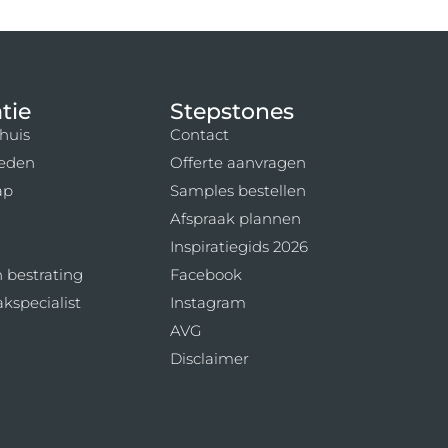
tie
Stepstones
huis
Contact
eden
Offerte aanvragen
ap
Samples bestellen
d
Afspraak plannen
Inspiratiegids 2026
 bestrating
Facebook
kspecialist
Instagram
AVG
Disclaimer